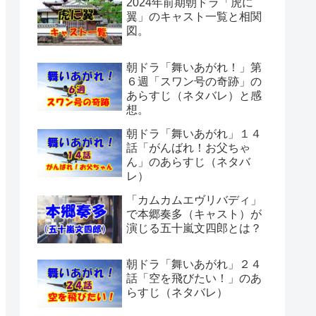
2024年前期朝ドラ「虎に
翼」のキャスト一覧と相関
図。
朝ドラ「舞いあがれ！」第
６週「スワン号の奇跡」の
あらすじ（ネタバレ）と感
想。
朝ドラ「舞いあがれ」１４
話「がんばれ！お父ちゃ
ん」のあらすじ（ネタバ
レ）
「カムカムエヴリバディ」
で本郷奏多（キャスト）が
演じる五十嵐文四郎とは？
朝ドラ「舞いあがれ」２４
話「空を飛びたい！」のあ
らすじ（ネタバレ）