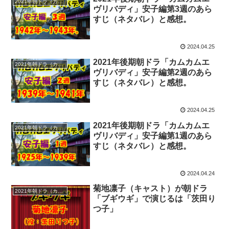
2021年朝ドラ（カムカムエヴリバディ）
ヴリバディ」安子編第3週のあら
すじ（ネタバレ）と感想。
2024.04.25
2021年後期朝ドラ「カムカムエ
2021年朝ドラ（カムカムエヴリバディ）
ヴリバディ」安子編第2週のあら
すじ（ネタバレ）と感想。
2024.04.25
2021年後期朝ドラ「カムカムエ
2021年朝ドラ（カムカムエヴリバディ）
ヴリバディ」安子編第1週のあら
すじ（ネタバレ）と感想。
2024.04.24
菊地凛子（キャスト）が朝ドラ
2021年朝ドラ（カムカムエヴリバディ）
「ブギウギ」で演じるは「茨田り
つ子」