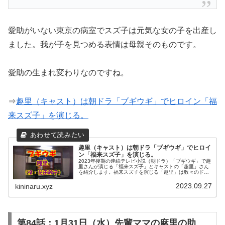
愛助がいない東京の病室でスズ子は元気な女の子を出産し
ました。我が子を見つめる表情は母親そのものです。
愛助の生まれ変わりなのですね。
⇒
趣里（キャスト）は朝ドラ「ブギウギ」でヒロイン「福
来スズ子」を演じる。
趣里（キャスト）は朝ドラ「ブギウギ」でヒロイ
ン「福来スズ子」を演じる。
2023年後期の連続テレビ小説（朝ドラ）「ブギウギ」で趣
里さんが演じる「福来スズ子」とキャストの「趣里」さん
を紹介します。福来スズ子を演じる「趣里」は数々のドラ
マや映画に出演し日本アカデミー賞新人俳優賞を受賞して
います。趣里さんの映画一選も...
2023.09.27
kininaru.xyz
第84話：1月31日（水）先輩ママの麻里の助