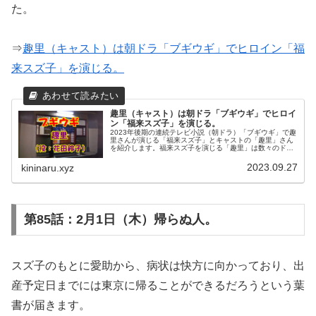
た。
⇒
趣里（キャスト）は朝ドラ「ブギウギ」でヒロイン「福
来スズ子」を演じる。
趣里（キャスト）は朝ドラ「ブギウギ」でヒロイ
ン「福来スズ子」を演じる。
2023年後期の連続テレビ小説（朝ドラ）「ブギウギ」で趣
里さんが演じる「福来スズ子」とキャストの「趣里」さん
を紹介します。福来スズ子を演じる「趣里」は数々のドラ
マや映画に出演し日本アカデミー賞新人俳優賞を受賞して
います。趣里さんの映画一選も...
2023.09.27
kininaru.xyz
第85話：2月1日（木）帰らぬ人。
スズ子のもとに愛助から、病状は快方に向かっており、出
産予定日までには東京に帰ることができるだろうという葉
書が届きます。