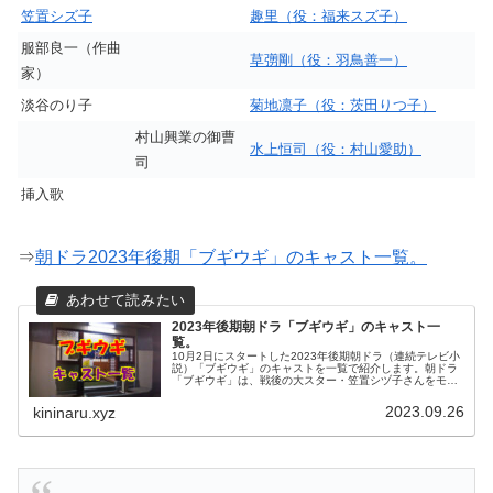
笠置シズ子
趣里（役：福来スズ子）
服部良一（作曲
草彅剛（役：羽鳥善一）
家）
淡谷のり子
菊地凛子（役：茨田りつ子）
村山興業の御曹
水上恒司（役：村山愛助）
司
挿入歌
⇒
朝ドラ2023年後期「ブギウギ」のキャスト一覧。
2023年後期朝ドラ「ブギウギ」のキャスト一
覧。
10月2日にスタートした2023年後期朝ドラ（連続テレビ小
説）「ブギウギ」のキャストを一覧で紹介します。朝ドラ
「ブギウギ」は、戦後の大スター・笠置シヅ子さんをモデ
ルにしたその人生を描いたストーリーで展開します。多く
の人を明るく元気にしたいと...
2023.09.26
kininaru.xyz