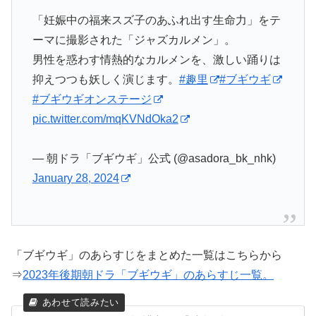
「妊娠中の福来スズ子のあふれ出す生命力」をテ
ーマに撮影された「ジャズカルメン」。
男性を惑わす情熱的なカルメンを、激しい踊りは
抑えつつも妖しく演じます。
#趣里
#ブギウギ
#ブギウギオンステージ
pic.twitter.com/mqKVNdOka2
— 朝ドラ「ブギウギ」公式 (@asadora_bk_nhk)
January 28, 2024
「ブギウギ」のあらすじをまとめた一覧はこちらから
⇒
2023年後期朝ドラ「ブギウギ」のあらすじ一覧。