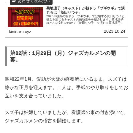
菊地凛子（キャスト）が朝ドラ「ブギウギ」で演
じるは「茨田りつ子」
2023年後期の朝ドラ「ブギウギ」で登場する茨田りつ子と
彼女を演じるキャストの菊地凛子を紹介します。菊地凛子
はどんな女性なのか？「茨田りつ子」を演じる菊地凛子さ
んの朝ドラや大河ドラマ出演歴は？数々の名作ドラマや映
画で魅了されてきた菊地凛子さ...
2023.10.24
kininaru.xyz
第82話：1月29日（月）ジャズカルメンの開
幕。
昭和22年1月。愛助が大阪の療養所にいるまま、スズ子は
静かな正月を迎えます。二人は、手紙のやり取りをしてお
互いを支え合っていました。
スズ子は妊娠していましたが、看護師の東の付き添いで、
ジャズカルメンの稽古を開始します。