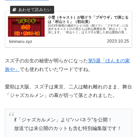
小雪（キャスト）が朝ドラ「ブギウギ」で演じる
は「村山トミ」（初出演）
2023年後期の連続テレビ小説（朝ドラ）「ブギウギ」に出
演するキャストの小雪さんは村山興業社長「村山トミ」を
演じます。「村山トミ」はスズ子が愛した村山愛助の母で
す。女手一つで日本を代表する興行会社へ成長させた関西
の女傑「トミ」。愛助は「トミ...
2023.10.25
kininaru.xyz
スズ子の出生の秘密が明らかになった
第5週「ほんまの家
族や」
でも使われていたワードですね。
愛助は大阪、スズ子は東京、二人は離れ離れのまま、舞台
「ジャズカルメン」の幕が切って落とされました。
💃「ジャズカルメン」より“ハバネラ”を公開！
放送では未公開のカットも含む特別編集版です！