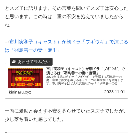
とスズ子に語ります。その言葉を聞いてスズ子は安心した
と思います。この時は二重の不安を抱えていましたから
ね。
⇒
市川実和子（キャスト）が朝ドラ「ブギウギ」で演じる
は「羽鳥善一の妻・麻里」
市川実和子（キャスト）が朝ドラ「ブギウギ」で
演じるは「羽鳥善一の妻・麻里」
2023年後期の朝ドラ「ブギウギ」で登場する羽鳥善一の
妻・麻里と彼女を演じるキャストの市川実和子を紹介しま
す。市川実和子はどんな女性なのか？「羽鳥善一の妻・麻
里」を演じる市川実和子さんの朝ドラ出演歴は？芸能の世
界で活躍しファンを魅了されてき...
2023.11.01
kininaru.xyz
一向に愛助と会えず不安を募らせていたスズ子でしたが、
少し落ち着いた感じでした。