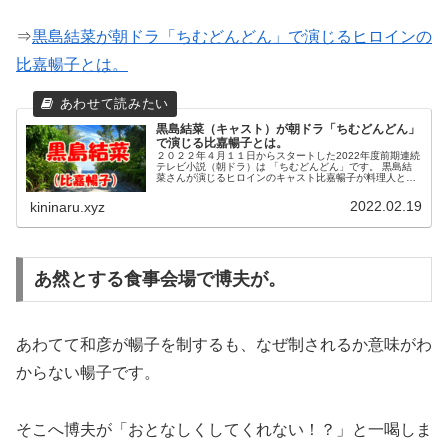
⇒
黒島結菜が朝ドラ「ちむどんどん」で演じるヒロインの
比嘉暢子とは。
黒島結菜（キャスト）が朝ドラ「ちむどんどん」
で演じる比嘉暢子とは。
２０２２年４月１１日からスタートした2022年度前期連続
テレビ小説（朝ドラ）は 「ちむどんどん」です。 黒島結
菜さんが演じるヒロインのキャスト比嘉暢子が料理人とし
てどのように成長すのか？ 恋の相手役は誰なのか？大注目
です。
2022.02.19
kininaru.xyz
あ然とする食事会場で博夫が。
あわてて和彦が暢子を制するも、なぜ制されるか意味がわ
からない暢子です。
そこへ博夫が「おとなしくしてくれない！？」と一喝しま