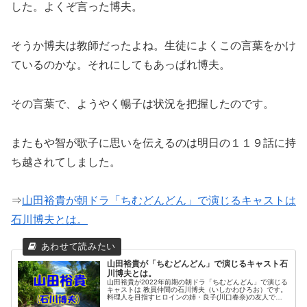
した。よくぞ言った博夫。
そうか博夫は教師だったよね。生徒によくこの言葉をかけ
ているのかな。それにしてもあっぱれ博夫。
その言葉で、ようやく暢子は状況を把握したのです。
またもや智が歌子に思いを伝えるのは明日の１１９話に持
ち越されてしました。
⇒
山田裕貴が朝ドラ「ちむどんどん」で演じるキャストは
石川博夫とは。
山田裕貴が「ちむどんどん」で演じるキャスト石
川博夫とは。
山田裕貴が2022年前期の朝ドラ「ちむどんどん」で演じる
キャストは 教員仲間の石川博夫（いしかわひろお）です。
料理人を目指すヒロインの姉・良子(川口春奈)の友人でも
あります。