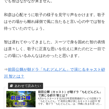
でも智はなかなか来ません。
和彦は心配そうに歌子の様子を見守り声をかけます。歌子
はその場から離れ縁側で風に当たると言い心の中では智を
待っていたのでしょう。
智は遅れてやってきました。スーツで身を固めた智の表情
は凛々しく、歌子に正直な思いを伝えに来たのだと一目で
この場にいるみんなはわかったと思います。
⇒
前田公輝が朝ドラ「ちむどんどん」で演じるキャスト砂
川 智とは？
前田公輝（キャスト）が朝ドラ「ちむどんどん」
で演じる砂川 智とは？
4月からスタートする2022年度前期連続テレビ小説朝ドラ
「ちむどんどん」で 前田公輝が演じるキャストは砂川 智
です。 朝ドラ「ちむどんどん」は、沖縄に生まれ育ったヒ
ロイン・比嘉暢子と その家族の人生を描く物語です。