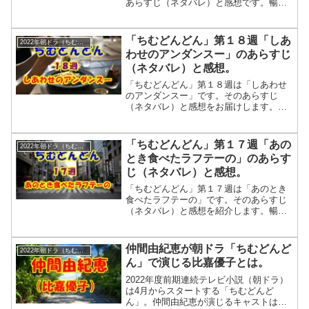
あらすじ（ネタバレ）と感想です。暢子
はストーブ前の権利を得ますが、人の上
になって働くことは苦労が多いようで
す。一方沖縄やんばるの良子は教員に復
「ちむどんどん」第１８週「しあ
2022年朝ドラ（ちむどんどん）
帰しますが、家庭は微妙な雰囲気のよう
わせのアンダンスー」のあらすじ
です。
（ネタバレ）と感想。
「ちむどんどん」第１８週は「しあわせ
のアンダンスー」です。そのあらすじ
（ネタバレ）と感想をお届けします。三
郎のおかげでフォンターナに平和が戻っ
てきました。でも三郎と房子が再会する
ことはありませんでした。
「ちむどんどん」第１７週「あの
2022年朝ドラ（ちむどんどん）
とき食べたラフテーの」のあらす
じ（ネタバレ）と感想。
「ちむどんどん」第１７週は「あのとき
食べたラフテーの」です。そのあらすじ
（ネタバレ）と感想を紹介します。暢子
と和彦の結婚はなかなか思うようにいき
ません。和彦の母・重子はいまだ反対し
ています。そんな時、ファンターナに事
仲間由紀恵が朝ドラ「ちむどんど
2022年朝ドラ（ちむどんどん）
件が・・・それは
ん」で演じる比嘉優子とは。
2022年度前期連続テレビ小説（朝ドラ）
は4月からスタートする「ちむどんど
ん」。仲間由紀恵が演じるキャストはヒ