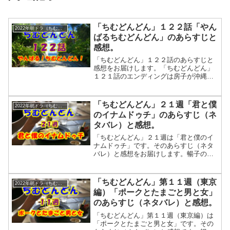
「ちむどんどん」１２２話「やん
2022年朝ドラ（ちむどんどん）
ばるちむどんどん」のあらすじと
感想。
「ちむどんどん」１２２話のあらすじと
感想をお届けします。「ちむどんどん」
１２１話のエンディングは房子が沖縄に
来て「優子さんに大事な話があって」と
暢子に言い、やんばるの大自然をドロー
ンの映像で終わりました。その内容は優
「ちむどんどん」２１週「君と僕
2022年朝ドラ（ちむどんどん）
子に大里五郎を会わせるためでした。
のイナムドゥチ」のあらすじ（ネ
「ちむどんどん」１２２話「やんばるち
タバレ）と感想。
むどんどん」のあらすじ。放送日：９月
２７日優子のもとを訪れたのは、大里五
「ちむどんどん」２１週は「君と僕のイ
郎とその娘の大里悦子。どうしても優子
ナムドゥチ」です。そのあらすじ（ネタ
に渡し...
バレ）と感想をお届けします。暢子の店
の開店準備は着々と進んでいます。料理
人として雇われた矢作は、初めての沖縄
料理をどんどん覚え、頼もしいのです
「ちむどんどん」第１１週（東京
2022年朝ドラ（ちむどんどん）
が・・・。
編）「ポークとたまごと男と女」
のあらすじ（ネタバレ）と感想。
「ちむどんどん」第１１週（東京編）は
「ポークとたまごと男と女」です。その