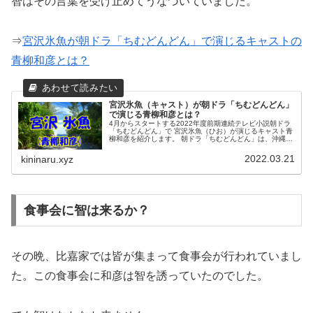
智はその言葉を受け止めてうなづいていました。
⇒
宮沢氷魚が朝ドラ「ちむどんどん」で演じるキャストの
青柳和彦とは？
宮沢氷魚（キャスト）が朝ドラ「ちむどんどん」
で演じる青柳和彦とは？
4月からスタートする2022年度前期連続テレビ小説朝ドラ
「ちむどんどん」で 宮沢氷魚（ひお）が演じるキャスト青
柳和彦を紹介します。 朝ドラ「ちむどんどん」は、沖縄に
生まれ育ったヒロイン・比嘉暢子と その家族の人生を描く
物語です。
2022.03.21
kininaru.xyz
食事会に智は来るか？
その晩、比嘉家では皆が集まって食事会が行われていまし
た。この食事会に和彦は智を誘っていたのでした。