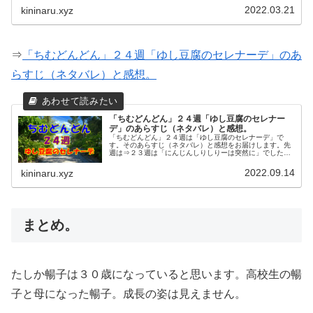
2022.03.21
kininaru.xyz
⇒
「ちむどんどん」２４週「ゆし豆腐のセレナーデ」のあ
らすじ（ネタバレ）と感想。
「ちむどんどん」２４週「ゆし豆腐のセレナー
デ」のあらすじ（ネタバレ）と感想。
「ちむどんどん」２４週は「ゆし豆腐のセレナーデ」で
す。そのあらすじ（ネタバレ）と感想をお届けします。先
週は⇒２３週は「にんじんしりしりーは突然に」でした。
賢秀と清恵は千葉の養豚場で豚の世話で忙しそうです。さ
て、時は流れて、１９８４年４月。暢...
2022.09.14
kininaru.xyz
まとめ。
たしか暢子は３０歳になっていると思います。高校生の暢
子と母になった暢子。成長の姿は見えません。