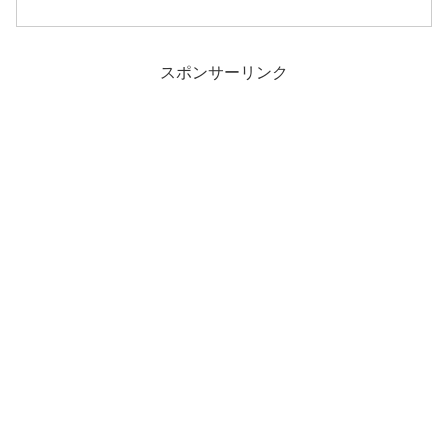
ロイン・暢子の母・比嘉優子で、四人の
子どもを育てるおおらかで明るく優しい
性格の母です。
スポンサーリンク