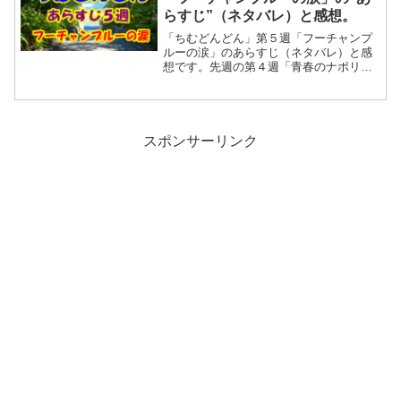
す。
らすじ”（ネタバレ）と感想。
「ちむどんどん」第５週「フーチャンプ
ルーの涙」のあらすじ（ネタバレ）と感
想です。先週の第４週「青春のナポリタ
ン」２０話では産業まつりの一等賞発表
後に感動的な暢子のお礼の言葉で幕を閉
じました。「東京に行き、料理人になり
たい」と暢子は宣言していました。
スポンサーリンク