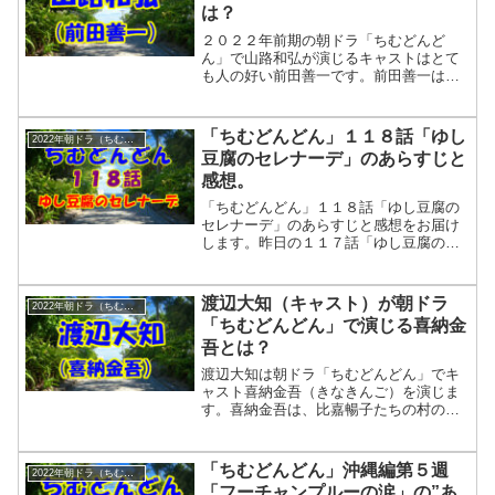
は？
いと和彦が命名しました。「ちむどんど
ん」１１６話「ゆし豆腐のセレナーデ」
２０２２年前期の朝ドラ「ちむどんど
のあらすじと感想。放送日：９月１９日
ん」で山路和弘が演じるキャストはとて
（月...
も人の好い前田善一です。前田善一は長
きに渡って比嘉家を見守る村で一つの商
店の店主です。4月からスタートする「ち
むどんどん」は、沖縄に生まれ育ったヒ
「ちむどんどん」１１８話「ゆし
2022年朝ドラ（ちむどんどん）
ロイン・比嘉暢子とその家族の人生を描
豆腐のセレナーデ」のあらすじと
く物語です。
感想。
「ちむどんどん」１１８話「ゆし豆腐の
セレナーデ」のあらすじと感想をお届け
します。昨日の１１７話「ゆし豆腐のセ
レナーデ」では智の恋模様が描かれてい
ましたが、またもや"もやもや"する展開
でした。それでも本日の智は意を決して
渡辺大知（キャスト）が朝ドラ
2022年朝ドラ（ちむどんどん）
比嘉家にやってきます。しかし、場の空
「ちむどんどん」で演じる喜納金
気を読めないヒロイン暢子が・・・。
吾とは？
「ちむどんどん」１１８話「ゆし豆腐の
セレナーデ」のあらすじと感想。放送
渡辺大知は朝ドラ「ちむどんどん」でキ
日：９月２１日週タイトル：２４週「ゆ
ャスト喜納金吾（きなきんご）を演じま
し豆腐...
す。喜納金吾は、比嘉暢子たちの村の製
糖工場の息子で、村では有数のお金持ち
のボンボンです。川口春奈さんが演じる
比嘉暢子の姉・良子に熱く片思いをして
「ちむどんどん」沖縄編第５週
2022年朝ドラ（ちむどんどん）
おり、ノーガードの求愛を繰り広げま
「フーチャンプルーの涙」の”あ