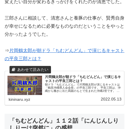
変えたい自分が変わるきっかけをくれたのが清恵でした。
三郎さんに相談して、清恵さんと養豚の仕事が、賢秀自身
が幸せになるために必要なものなのだということをやっと
分かったようでした。
⇒
片岡鶴太郎が朝ドラ「ちむどんどん」で演じるキャスト
の平良三郎とは？
片岡鶴太郎が朝ドラ「ちむどんどん」で演じるキ
ャストの平良三郎とは？
朝ドラ「ちむどんどん」で片岡鶴太郎が演じるキャストは
「鶴見沖縄県人会会長」の平良三郎です。 平良三郎は、沖
縄から働きに出た両親のもとで生まれた沖縄2世です。 い
くつかの会社を持ち、顔の広さと面倒見の良さから、地域
の顔でもあり、 時にはこわもてのボスの顔も見せます。
2022.05.13
kininaru.xyz
「ちむどんどん」１１２話「にんじんしり
しりーは突然に」の感想。