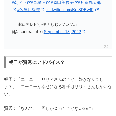
#朝ドラ
#竜星涼
#原田美枝子
#片岡鶴太郎
#佐津川愛美
pic.twitter.com/Kdi8DBwfFj
— 連続テレビ小説「ちむどんどん」
(@asadora_nhk)
September 13, 2022
暢子が賢秀にアドバイス？
暢子：「ニーニー、リリィさんのこと、好きなんでし
ょ？」「ニーニーが幸せになる相手はリリィさんしかいな
い」
賢秀：「なんで。一回しか会ったことないのに」