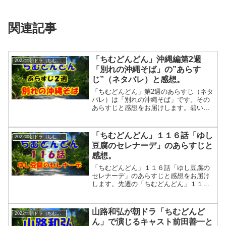
関連記事
「ちむどんどん」沖縄編第2週
2022年朝ドラ（ちむどんどん）
「別れの沖縄そば」の”あらす
じ”（ネタバレ）と感想。
「ちむどんどん」第2週のあらすじ（ネタ
バレ）は「別れの沖縄そば」です。その
あらすじと感想をお届けします。碧い
海、広い空。遠く離れ、会えなくても、
心はつながって支えあう美しい沖縄の家
族の物語を見て元気をもらいましょう。
「ちむどんどん」１１６話「ゆし
2022年朝ドラ（ちむどんどん）
豆腐のセレナーデ」のあらすじと
感想。
「ちむどんどん」１１６話「ゆし豆腐の
セレナーデ」のあらすじと感想をお届け
します。先週の「ちむどんどん」１１５
話「にんじんしりしりーは突然に」では
暢子のお店「ちむどんどん」も常に満席
状態になり繁盛しています。そして暢子
山路和弘が朝ドラ「ちむどんど
2022年朝ドラ（ちむどんどん）
は元気な男の子を出産します。名前は健
ん」で演じるキャスト前田善一と
彦。その名の通りすくすくと育ってほし