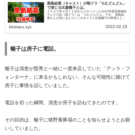
黒島結菜（キャスト）が朝ドラ「ちむどんどん」
で演じる比嘉暢子とは。
２０２２年４月１１日からスタートした2022年度前期連続
テレビ小説（朝ドラ）は 「ちむどんどん」です。 黒島結
菜さんが演じるヒロインのキャスト比嘉暢子が料理人とし
てどのように成長すのか？ 恋の相手役は誰なのか？大注目
です。
2022.02.19
kininaru.xyz
暢子は房子に電話。
暢子は清恵が賢秀と一緒に一度来店していた「アッラ・フ
ォンターナ」に来るかもしれない。そんな可能性に賭けて
房子に事情を話していました。
電話を切った瞬間、清恵が房子を訪ねてきたのです。
その目的は、暢子に猪野養豚場のことを知らせようとお願
いしていました。