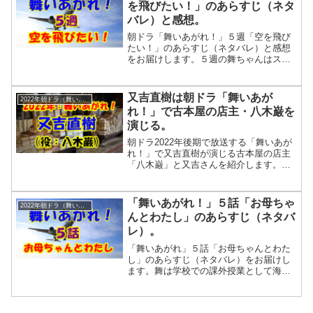
を飛びたい！」のあらすじ（ネタ
で主人公「舞」の幼なじみ梅津貴司を演
バレ）と感想。
じる。貴司はすごく優しくて、押しつけ
がましさは一切なく、人に寄り添えるタ
朝ドラ「舞いあがれ！」５週「空を飛び
イプです。１週～３週までは子役の齋
たい！」のあらすじ（ネタバレ）と感想
藤...
をお届けします。５週の舞ちゃんはスワ
ン号のパイロットになることを決心し過
酷なトレーニングを開始します。
又吉直樹は朝ドラ「舞いあが
2022年朝ドラ（舞いあがれ！）
れ！」で古本屋の店主・八木巌を
演じる。
朝ドラ2022年後期で放送する「舞いあが
れ！」で又吉直樹が演じる古本屋の店主
「八木巌」と又吉さんを紹介します。八
木は、本を心から愛する古本屋の店主で
す。本を売る気は全くありません。一日
中、好きな本を読んでいます。
「舞いあがれ！」５話「お母ちゃ
2022年朝ドラ（舞いあがれ！）
んとわたし」のあらすじ（ネタバ
レ）。
「舞いあがれ」５話「お母ちゃんとわた
し」のあらすじ（ネタバレ）をお届けし
ます。舞は学校での課外授業として海の
生物観察をすることになりました。しか
し、そこで・・・。