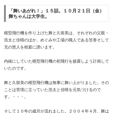
「舞いあがれ！」１５話。１０月２１日（金）
舞ちゃんは大学生。
模型飛行機を作り上げた舞と久留美は、それぞれの父親・
浩太と佳晴のほか、めぐみや工場の職人である笠巻そして
兄の悠人を校庭に誘います。
内緒にしていた模型飛行機の初飛行を披露しよう計画して
いたのです。
舞と久留美の模型飛行機は無事に舞い上がりました。その
ことは苦境に立っていた浩太と佳晴を元気づけるので
す。・・・。
そして１０年の歳月が流れました。２００４年４月、舞は