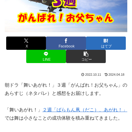
X
Facebook
はてブ
LINE
コピー
2022.10.11
2024.04.18
朝ドラ「舞いあがれ！」３週「がんばれ！お父ちゃん」の
あらすじ（ネタバレ）と感想をお届けします。
「舞いあがれ！」
２週「ばらもん凧（だこ）、あがれ！」
では舞は小さなことの成功体験を積み重ねてきました。