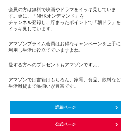
会員の方は無料で映画やドラマをイッキ見していま
す。更に、「NHKオンデマンド」を
チャンネル登録し、貯まったポイントで「朝ドラ」を
イッキ見しています。
アマゾンプライム会員はお得なキャンペーンを上手に
利用し生活に役立てていますよね。
愛する方へのプレゼントもアマゾンですよ。
アマゾンでは書籍はもちろん、家電、食品、飲料など
生活雑貨まで品揃いが豊富です。
詳細ページ
公式ページ