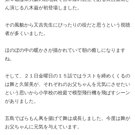
ん演じる八木巌が初登場しました。
その風貌から又吉先生にぴったりの役だと思うという視聴
者が多くいました。
ほのぼの中の暖かさが描かれていて朝の癒しになります
ね。
そして、２１日金曜日の１５話ではラストを締めくくるの
は舞と久留美が、それぞれのお父ちゃんを元気にさせたい
という思いから小学校の校庭で模型飛行機を飛ばすシーン
がありました。
五島でばらもん凧を揚げて舞は成長しました。今度は舞が
お父ちゃんに元気を与えています。