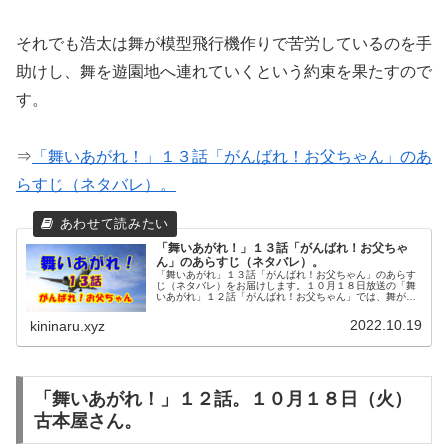
それでも浩太は舞が模型飛行機作りで苦労しているのを手
助けし、舞を遊園地へ連れていくという約束を果たすので
す。
⇒
「舞いあがれ！」１３話「がんばれ！お父ちゃん」のあ
らすじ（ネタバレ）。
「舞いあがれ！」１３話「がんばれ！お父ちゃ
ん」のあらすじ（ネタバレ）。
「舞いあがれ」１３話「がんばれ！お父ちゃん」のあらす
じ（ネタバレ）をお届けします。１０月１８日放送の「舞
いあがれ」１２話「がんばれ！お父ちゃん」では、舞が古
本屋で模型飛行機の作り方の本を購入しました。舞は本を
眺めて自力で模型飛行機を作り、飛...
2022.10.19
kininaru.xyz
「舞いあがれ！」１２話。１０月１８日（火）
古本屋さん。