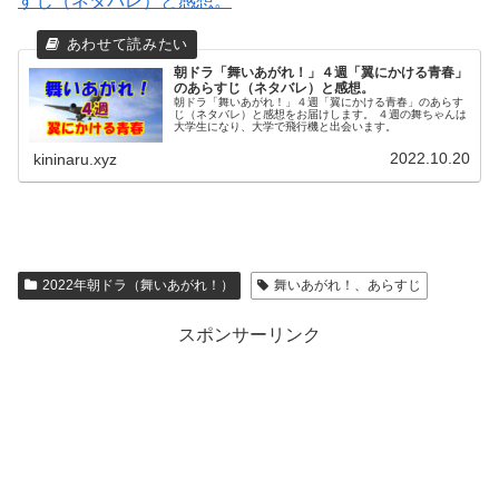
すじ（ネタバレ）と感想。
朝ドラ「舞いあがれ！」４週「翼にかける青春」
のあらすじ（ネタバレ）と感想。
朝ドラ「舞いあがれ！」４週「翼にかける青春」のあらす
じ（ネタバレ）と感想をお届けします。 ４週の舞ちゃんは
大学生になり、大学で飛行機と出会います。
2022.10.20
kininaru.xyz
2022年朝ドラ（舞いあがれ！）
舞いあがれ！、あらすじ
スポンサーリンク