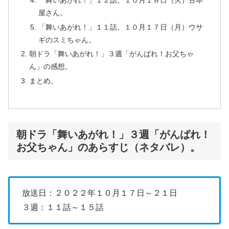
屋さん。
「舞いあがれ！」１１話。１０月１７日（月）ウサ
ギのスミちゃん。
朝ドラ「舞いあがれ！」３週「がんばれ！お父ちゃ
ん」の感想。
まとめ。
朝ドラ「舞いあがれ！」３週「がんばれ！
お父ちゃん」のあらすじ（ネタバレ）。
放送日：２０２２年１０月１７日～２１日
３週：１１話～１５話