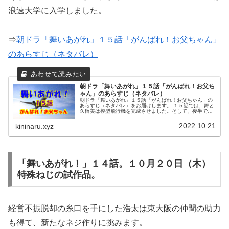
浪速大学に入学しました。
⇒
朝ドラ「舞いあがれ」１５話「がんばれ！お父ちゃん」
のあらすじ（ネタバレ）
朝ドラ「舞いあがれ」１５話「がんばれ！お父ち
ゃん」のあらすじ（ネタバレ）
朝ドラ「舞いあがれ」１５話「がんばれ！お父ちゃん」の
あらすじ（ネタバレ）をお届けします。 １５話では、舞と
久留美は模型飛行機を完成させました。そして、後半で舞
は大学生になっていました。
2022.10.21
kininaru.xyz
「舞いあがれ！」１４話。１０月２０日（木）
特殊ねじの試作品。
経営不振脱却の糸口を手にした浩太は東大阪の仲間の助力
も得て、新たなネジ作りに挑みます。