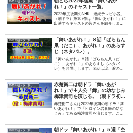
朝どら2022年後期「舞いあが
2022年朝ドラ（舞いあがれ！）
れ！」のキャスト一覧。
2022年度後期のNHK「連続テレビ小説」
（朝ドラ）第107作は「舞いあがれ！」に
出演するキャストの皆さんを紹介しま
す。「舞いあがれ！」の舞台は、ものづ
くりの町・東大阪と自然豊かな長崎の五
島列島です。1990年代から現代を生き
「舞いあがれ！」８話「ばらもん
2022年朝ドラ（舞いあがれ！）
る"ヒロイン岩倉舞"の成長と奮闘を描い
凧（だこ）、あがれ！」のあらす
ています。舞いは、ものづくりの町「東
じ（ネタバレ）。
大阪」で暮らしています。町工場を営む
父の浩太と母のめぐみ、そして兄の悠人
「舞いあがれ」８話「ばらもん凧（だ
との４人暮らしです。舞は引っ...
こ）、あがれ！」のあらすじ（ネタバ
レ）をお届けします。８話は涙、涙の物
語でした。昨日の舞の成長をイントロで
見せた後、祥子は舞を連れて釣り客を磯
へ送り出しました。
赤楚衛二は朝ドラ「舞いあが
2022年朝ドラ（舞いあがれ！）
れ！」で主人公「舞」の幼なじみ
梅津貴司を演じる。（朝ドラ初出
演）
赤楚衛二さんは2022年後期の朝ドラ「舞
いあがれ！」で「ヒロイン岩倉舞の幼な
じみ」である梅津貴司を演じます。ここ
では赤楚衛二さんが演じる梅津貴司がド
ラマでどのように成長していくかを紹介
します。赤楚衛二さんは朝ドラ初出演で
朝ドラ「舞いあがれ！」５週「空
2022年朝ドラ（舞いあがれ！）
す。赤楚衛二は朝ドラ「舞いあがれ！」