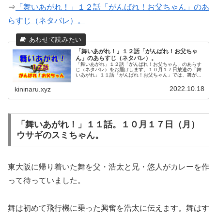
⇒
「舞いあがれ！」１２話「がんばれ！お父ちゃん」のあ
らすじ（ネタバレ）。
「舞いあがれ！」１２話「がんばれ！お父ちゃ
ん」のあらすじ（ネタバレ）。
「舞いあがれ」１２話「がんばれ！お父ちゃん」のあらす
じ（ネタバレ）をお届けします。１０月１７日放送の「舞
いあがれ」１１話「がんばれ！お父ちゃん」では、舞が東
大阪に帰宅した夕飯は父と兄が作ったカレーライスでし
た。家族４人が支度した夕食の時間を...
2022.10.18
kininaru.xyz
「舞いあがれ！」１１話。１０月１７日（月）
ウサギのスミちゃん。
東大阪に帰り着いた舞を父・浩太と兄・悠人がカレーを作
って待っていました。
舞は初めて飛行機に乗った興奮を浩太に伝えます。舞はす