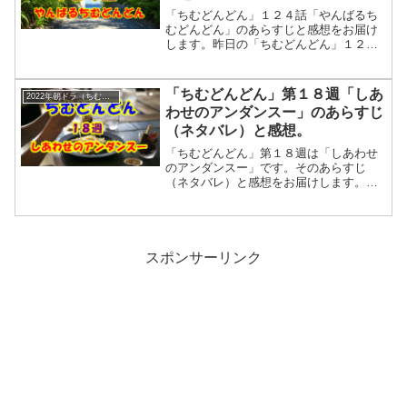
「ちむどんどん」１２４話「やんばるち
むどんどん」のあらすじと感想をお届け
します。昨日の「ちむどんどん」１２３
話では房子は東京に戻りました。そして
暢子のお店は開店前日で大忙しです。と
いうのも、「運天製麺」からの連絡でオ
「ちむどんどん」第１８週「しあ
2022年朝ドラ（ちむどんどん）
リジナル麺が機械故障で納品できないと
わせのアンダンスー」のあらすじ
言うのです。「ちむどんどん」１２４話
（ネタバレ）と感想。
「やんばるちむどんどん」のあらすじ。
放送日：９月２９日徹夜作業で暢子たち
「ちむどんどん」第１８週は「しあわせ
はオリジナル麺を作りました。そして
のアンダンスー」です。そのあらすじ
「やん...
（ネタバレ）と感想をお届けします。三
郎のおかげでフォンターナに平和が戻っ
てきました。でも三郎と房子が再会する
ことはありませんでした。
スポンサーリンク