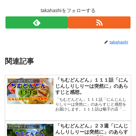
takahashiをフォローする
takahashi
関連記事
「ちむどんどん」１１１話「にん
2022年朝ドラ（ちむどんどん）
じんしりしりーは突然に」のあら
すじと感想。
「ちむどんどん」１１１話「にんじんし
りしりーは突然に」のあらすじと感想を
お届けします。１１１話は暢子の店「ち
むどんどん」の一時休業をして料理人・
矢作とともにメニュー改善に努めると場
面から始まります。「ちむどんどん」１
「ちむどんどん」２３週「にんじ
2022年朝ドラ（ちむどんどん）
１１話「にんじんしりしりーは突然に」
んしりしりーは突然に」のあらす
のあらすじ。清恵が賢秀の知り合いとは