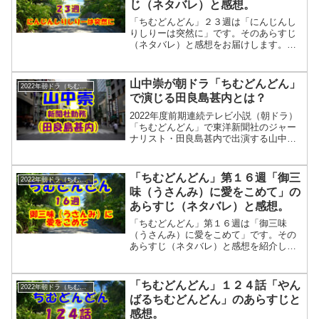
じ（ネタバレ）と感想。
知らずに、店の料理の試食をお願いした
暢子。「何か不満な点とかは…？」「強
「ちむどんどん」２３週は「にんじんし
いて言えば…豚肉」帰り際に清恵は持っ
りしりーは突然に」です。そのあらすじ
てい...
（ネタバレ）と感想をお届けします。い
よいよ残り3週となった「ちむどんどん」
です。２２週「豚とニガナは海を越え
て」では暢子のメイン料理の沖縄そばに
山中崇が朝ドラ「ちむどんどん」
2022年朝ドラ（ちむどんどん）
は良質な豚が必要であることが分かりま
で演じる田良島甚内とは？
した。そして偶然なのか養豚場の清恵が
ちむどんどんにやってきました。今週は
2022年度前期連続テレビ小説（朝ドラ）
暢子が「清恵さんとも出会って、さらに
「ちむどんどん」で東洋新聞社のジャー
物語がぐんと進みます」ようです。「ち
ナリスト・田良島甚内で出演する山中崇
むど...
さんをご紹介します。「ちむどんどん」
は沖縄に生まれ育ったヒロイン・比嘉暢
子とその家族の人生を描く物語です。田
「ちむどんどん」第１６週「御三
2022年朝ドラ（ちむどんどん）
良島甚内はヒロイン・比嘉暢子の幼馴染
味（うさんみ）に愛をこめて」の
である青柳和彦が勤める東洋新聞社の上
あらすじ（ネタバレ）と感想。
司です。
「ちむどんどん」第１６週は「御三味
（うさんみ）に愛をこめて」です。その
あらすじ（ネタバレ）と感想を紹介しま
す。暢子はついに和彦と結婚することを
決意します。しかしその結婚に待ったを
かけるのが・・・。
「ちむどんどん」１２４話「やん
2022年朝ドラ（ちむどんどん）
ばるちむどんどん」のあらすじと
感想。