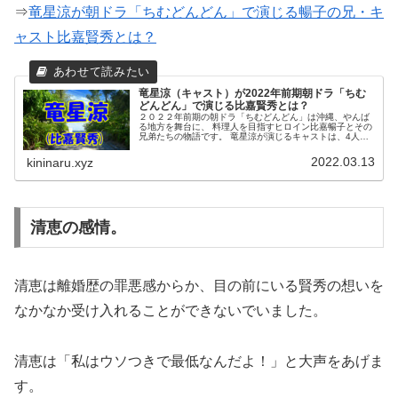
⇒
竜星涼が朝ドラ「ちむどんどん」で演じる暢子の兄・キ
ャスト比嘉賢秀とは？
竜星涼（キャスト）が2022年前期朝ドラ「ちむ
どんどん」で演じる比嘉賢秀とは？
２０２２年前期の朝ドラ「ちむどんどん」は沖縄、やんば
る地方を舞台に、 料理人を目指すヒロイン比嘉暢子とその
兄弟たちの物語です。 竜星涼が演じるキャストは、4人兄
弟の長男の比嘉賢秀(けんしゅう)です。
2022.03.13
kininaru.xyz
清恵の感情。
清恵は離婚歴の罪悪感からか、目の前にいる賢秀の想いを
なかなか受け入れることができないでいました。
清恵は「私はウソつきで最低なんだよ！」と大声をあげま
す。