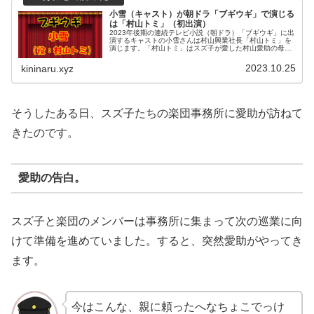
小雪（キャスト）が朝ドラ「ブギウギ」で演じる
は「村山トミ」（初出演）
2023年後期の連続テレビ小説（朝ドラ）「ブギウギ」に出
演するキャストの小雪さんは村山興業社長「村山トミ」を
演じます。「村山トミ」はスズ子が愛した村山愛助の母で
す。女手一つで日本を代表する興行会社へ成長させた関西
の女傑「トミ」。愛助は「トミ...
2023.10.25
kininaru.xyz
そうしたある日、スズ子たちの楽団事務所に愛助が訪ねて
きたのです。
愛助の告白。
スズ子と楽団のメンバーは事務所に集まって次の巡業に向
けて準備を進めていました。すると、突然愛助がやってき
ます。
今はこんな、親に頼ったへなちょこでっけ