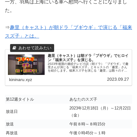
一方、羽鳥は上海にいる軍へ慰問へ行くことになりまし
た。
⇒
趣里（キャスト）が朝ドラ「ブギウギ」で演じる「福来
スズ子」とは。
趣里（キャスト）は朝ドラ「ブギウギ」でヒロイ
ン「福来スズ子」を演じる。
2023年後期の連続テレビ小説（朝ドラ）「ブギウギ」で趣
里さんが演じる「福来スズ子」とキャストの「趣里」さん
を紹介します。福来スズ子を演じる「趣里」は数々のドラ
マや映画に出演し日本アカデミー賞新人俳優賞を受賞して
います。趣里さんの映画一選も...
2023.09.27
kininaru.xyz
第12週タイトル
あなたのスズ子
2023年12月18日（月）～12月22日
放送日
（金）
放送
午前８時～８時15分
再放送
午後０時45分～１時