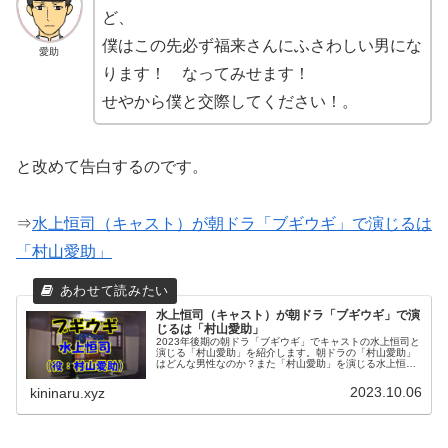
ど、
僕はこの先必ず福来さんにふさわしい男にな
愛助
ります！ なってみせます！
せやから僕と交際してください！。
と改めて告白するのです。
⇒
水上恒司（キャスト）が朝ドラ「ブギウギ」で演じるは
「村山愛助」
水上恒司（キャスト）が朝ドラ「ブギウギ」で演
じるは「村山愛助」
2023年後期の朝ドラ「ブギウギ」でキャストの水上恒司と
演じる「村山愛助」を紹介します。朝ドラの「村山愛助」
はどんな男性なのか？また「村山愛助」を演じる水上恒司
さんの朝ドラ出演歴は？数々の名作ドラマや映画で魅了さ
れてきた水上恒司さんの映画一...
2023.10.06
kininaru.xyz