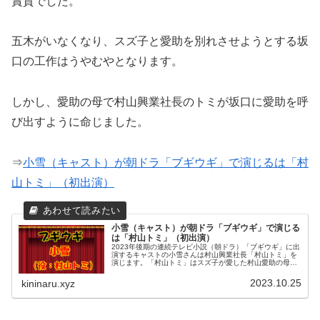
賞賛でした。
五木がいなくなり、スズ子と愛助を別れさせようとする坂
口の工作はうやむやとなります。
しかし、愛助の母で村山興業社長のトミが坂口に愛助を呼
び出すように命じました。
⇒
小雪（キャスト）が朝ドラ「ブギウギ」で演じるは「村
山トミ」（初出演）
小雪（キャスト）が朝ドラ「ブギウギ」で演じる
は「村山トミ」（初出演）
2023年後期の連続テレビ小説（朝ドラ）「ブギウギ」に出
演するキャストの小雪さんは村山興業社長「村山トミ」を
演じます。「村山トミ」はスズ子が愛した村山愛助の母で
す。女手一つで日本を代表する興行会社へ成長させた関西
の女傑「トミ」。愛助は「トミ...
2023.10.25
kininaru.xyz