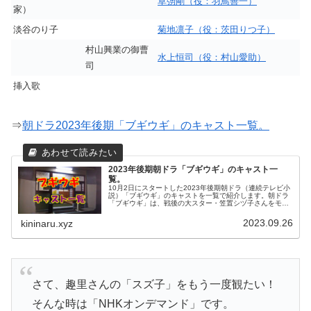
草彅剛（役：羽鳥善一）
家）
淡谷のり子
菊地凛子（役：茨田りつ子）
村山興業の御曹
水上恒司（役：村山愛助）
司
挿入歌
⇒
朝ドラ2023年後期「ブギウギ」のキャスト一覧。
2023年後期朝ドラ「ブギウギ」のキャスト一
覧。
10月2日にスタートした2023年後期朝ドラ（連続テレビ小
説）「ブギウギ」のキャストを一覧で紹介します。朝ドラ
「ブギウギ」は、戦後の大スター・笠置シヅ子さんをモデ
ルにしたその人生を描いたストーリーで展開します。多く
の人を明るく元気にしたいと...
2023.09.26
kininaru.xyz
さて、趣里さんの「スズ子」をもう一度観たい！
そんな時は「NHKオンデマンド」です。