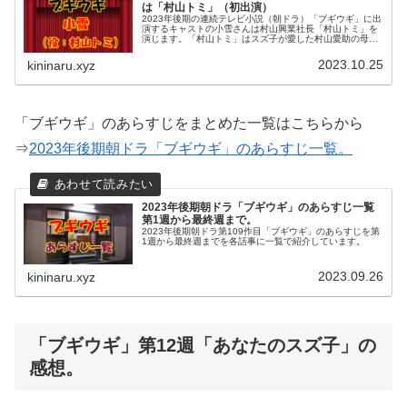
は「村山トミ」（初出演）
2023年後期の連続テレビ小説（朝ドラ）「ブギウギ」に出
演するキャストの小雪さんは村山興業社長「村山トミ」を
演じます。「村山トミ」はスズ子が愛した村山愛助の母で
す。女手一つで日本を代表する興行会社へ成長させた関西
の女傑「トミ」。愛助は「トミ...
2023.10.25
kininaru.xyz
「ブギウギ」のあらすじをまとめた一覧はこちらから
⇒
2023年後期朝ドラ「ブギウギ」のあらすじ一覧。
2023年後期朝ドラ「ブギウギ」のあらすじ一覧
第1週から最終週まで。
2023年後期朝ドラ第109作目「ブギウギ」のあらすじを第
1週から最終週までを各話事に一覧で紹介しています。
2023.09.26
kininaru.xyz
「ブギウギ」第12週「あなたのスズ子」の
感想。