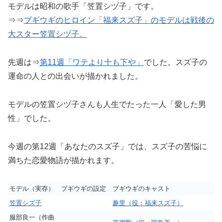
モデルは昭和の歌手「笠置シヅ子」です。
⇒⇒
ブギウギのヒロイン「福来スズ子」のモデルは戦後の
大スター笠置シヅ子。
先週は⇒
第11週「ワテより十も下や」
でした。スズ子の
運命の人との出会いが描かれました。
モデルの笠置シヅ子さんも人生でたった一人「愛した男
性」でした。
今週の第12週「あなたのスズ子」では、スズ子の苦悩に
満ちた恋愛物語が描かれます。
モデル（実存）
ブギウギの設定
ブギウギのキャスト
笠置シズ子
趣里（役：福来スズ子）
服部良一（作曲