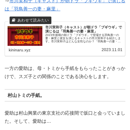
⇒
市川実和子（キャスト）が朝ドラ「ブギウギ」で演じる
は「羽鳥善一の妻・麻里」
市川実和子（キャスト）が朝ドラ「ブギウギ」で
演じるは「羽鳥善一の妻・麻里」
2023年後期の朝ドラ「ブギウギ」で登場する羽鳥善一の
妻・麻里と彼女を演じるキャストの市川実和子を紹介しま
す。市川実和子はどんな女性なのか？「羽鳥善一の妻・麻
里」を演じる市川実和子さんの朝ドラ出演歴は？芸能の世
界で活躍しファンを魅了されてき...
2023.11.01
kininaru.xyz
一方の愛助は、母・トミから手紙をもらったことがきっか
けで、スズ子との関係のことである決心をします。
村山トミの手紙。
愛助は村山興業の東京支社の応接間で坂口と会っていまし
た。そして、愛助は…