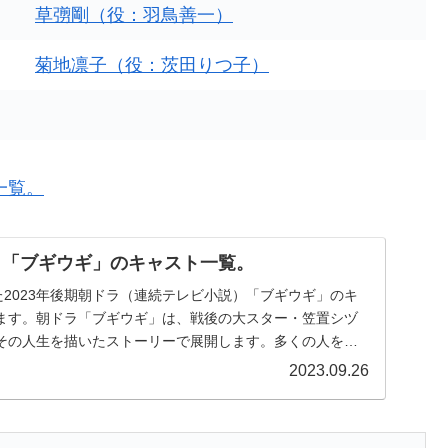
草彅剛（役：羽鳥善一）
菊地凛子（役：茨田りつ子）
一覧。
ドラ「ブギウギ」のキャスト一覧。
た2023年後期朝ドラ（連続テレビ小説）「ブギウギ」のキ
ます。朝ドラ「ブギウギ」は、戦後の大スター・笠置シヅ
その人生を描いたストーリーで展開します。多くの人を明
2023.09.26