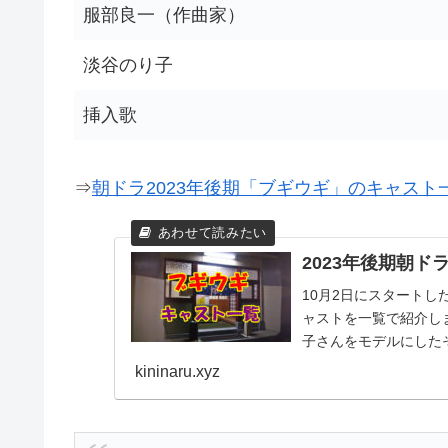
服部良一（作曲家）
淡谷のり子
挿入歌
⇒
朝ドラ2023年後期「ブギウギ」のキャスト
2023年後期朝
10月2日にスタートし
ャストを一覧で紹介し
子さんをモデルにした
るく元気にしたいと...
kininaru.xyz