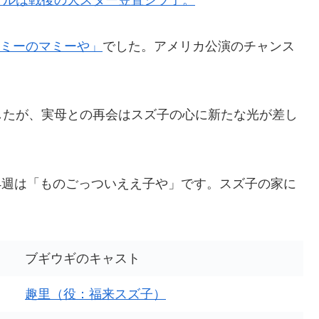
デルは戦後の大スター笠置シヅ子。
ミーのマミーや
」
でした。アメリカ公演のチャンス
したが、実母との再会はスズ子の心に新たな光が差し
24週は「ものごっついええ子や」です。スズ子の家に
ブギウギのキャスト
趣里（役：福来スズ子）