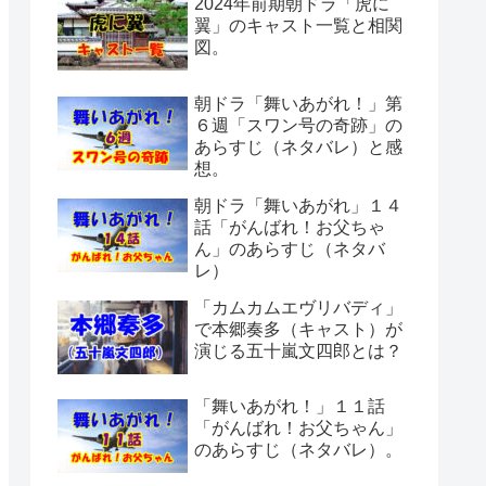
2024年前期朝ドラ「虎に
翼」のキャスト一覧と相関
図。
朝ドラ「舞いあがれ！」第
６週「スワン号の奇跡」の
あらすじ（ネタバレ）と感
想。
朝ドラ「舞いあがれ」１４
話「がんばれ！お父ちゃ
ん」のあらすじ（ネタバ
レ）
「カムカムエヴリバディ」
で本郷奏多（キャスト）が
演じる五十嵐文四郎とは？
「舞いあがれ！」１１話
「がんばれ！お父ちゃん」
のあらすじ（ネタバレ）。