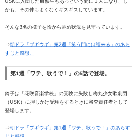
USKに入団した研修生もあっという間に３人になり、し
かも、その仲もよくなくギスギスしています。
そんな3名の様子を陰から眺め状況を見守っています。
⇒
朝ドラ「ブギウギ」第2週「笑う門には福来る」のあら
すじと感想。
第1週「ワテ、歌うで！」の5話で登場。
鈴子は「花咲音楽学校」の受験に失敗し梅丸少女歌劇団
（USK）に押しかけ受験をするときに審査責任者として
登場します。
⇒
朝ドラ「ブギウギ」第1週「ワテ、歌うで！」のあらす
じと感想。