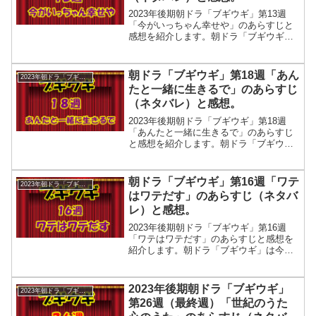
2023年後期朝ドラ「ブギウギ」第13週
「今がいっちゃん幸せや」のあらすじと
感想を紹介します。朝ドラ「ブギウギ」
は今から75年前、戦後の世の中に、人々
を楽しませ、励まし、生きる活力を与え
た歌手・福来スズ子（趣里）の物語で
朝ドラ「ブギウギ」第18週「あん
2023年朝ドラ「ブギウギ」
す。モデルは昭和の歌手「笠置シヅ子」
たと一緒に生きるで」のあらすじ
です。⇒⇒ブギウギのヒロイン「福来ス
（ネタバレ）と感想。
ズ子」のモデルは戦後の大スター笠置シ
ヅ子。先週の第12週は「あなたのスズ
2023年後期朝ドラ「ブギウギ」第18週
子」でした。今週の第13週「今がいっ...
「あんたと一緒に生きるで」のあらすじ
と感想を紹介します。朝ドラ「ブギウ
ギ」は今から75年前、戦後の世の中に、
人々を楽しませ、励まし、生きる活力を
与えた歌手・福来スズ子（趣里）の物語
朝ドラ「ブギウギ」第16週「ワテ
2023年朝ドラ「ブギウギ」
です。モデルは昭和の歌手「笠置シヅ
はワテだす」のあらすじ（ネタバ
子」です。⇒⇒ブギウギのヒロイン「福
レ）と感想。
来スズ子」のモデルは戦後の大スター笠
置シヅ子。先週は第17週（1月22日～26
2023年後期朝ドラ「ブギウギ」第16週
日）は「ほんまに離れとうない」で...
「ワテはワテだす」のあらすじと感想を
紹介します。朝ドラ「ブギウギ」は今か
ら75年前、戦後の世の中に、人々を楽し
ませ、励まし、生きる活力を与えた歌
手・福来スズ子（趣里）の物語です。モ
2023年後期朝ドラ「ブギウギ」
2023年朝ドラ「ブギウギ」
デルは昭和の歌手「笠置シヅ子」です。
第26週（最終週）「世紀のうた
⇒⇒ブギウギのヒロイン「福来スズ子」