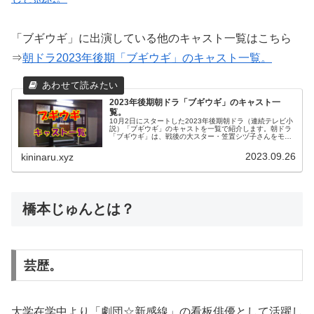
「ブギウギ」に出演している他のキャスト一覧はこちら
⇒
朝ドラ2023年後期「ブギウギ」のキャスト一覧。
2023年後期朝ドラ「ブギウギ」のキャスト一
覧。
10月2日にスタートした2023年後期朝ドラ（連続テレビ小
説）「ブギウギ」のキャストを一覧で紹介します。朝ドラ
「ブギウギ」は、戦後の大スター・笠置シヅ子さんをモデ
ルにしたその人生を描いたストーリーで展開します。多く
の人を明るく元気にしたいと...
2023.09.26
kininaru.xyz
橋本じゅんとは？
芸歴。
大学在学中より「劇団☆新感線」の看板俳優として活躍し