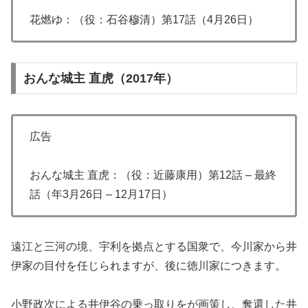
花燃ゆ：（役：石谷穆清）第17話（4月26日）
おんな城主 直虎（2017年）
広告
おんな城主 直虎：（役：近藤康用）第12話 – 最終
話（年3月26日 – 12月17日）
遠江と三河の境、宇利を拠点とする国衆で、今川家から井
伊家の目付を任じられますが、後に徳川家につきます。
小野政次による井伊谷の乗っ取りをが画策し、奪還した井