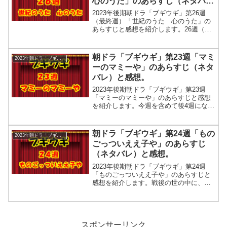
心のうた」のあらすじ（ネタバ
のモデルは戦後の大スター笠置シヅ子。
先週は第15週（1月8日～12日）は「ワテ
レ）と感想。
2023年後期朝ドラ「ブギウギ」第26週
らはもう自由や」でした。⇒朝ド...
（最終週）「世紀のうた 心のうた」の
あらすじと感想を紹介します。26週（最
終週）のスズ子は歌の限界を感じ引退を
決意します。戦後の世の中に、人々を楽
しませ、励まし、生きる活力を与えた歌
朝ドラ「ブギウギ」第23週「マミ
2023年朝ドラ「ブギウギ」
手・福来スズ子（趣里）の物語の最終週
ーのマミーや」のあらすじ（ネタ
です。モデルは昭和の歌手「笠置シヅ
バレ）と感想。
子」です。⇒⇒ブギウギのヒロイン「福
来スズ子」のモデルは戦後の大スター笠
2023年後期朝ドラ「ブギウギ」第23週
置シヅ子。先週の（3月18日～22日...
「マミーのマミーや」のあらすじと感想
を紹介します。今週を含めて後4週になり
ましたね。朝ドラ「ブギウギ」は今から
75年前、戦後の世の中に、人々を楽しま
せ、励まし、生きる活力を与えた歌手・
朝ドラ「ブギウギ」第24週「もの
2023年朝ドラ「ブギウギ」
福来スズ子（趣里）の物語です。モデル
ごっついええ子や」のあらすじ
は昭和の歌手「笠置シヅ子」です。⇒⇒
（ネタバレ）と感想。
ブギウギのヒロイン「福来スズ子」のモ
デルは戦後の大スター笠置シヅ子。先週
2023年後期朝ドラ「ブギウギ」第24週
のブギウギ第22週（2月26日～...
「ものごっついええ子や」のあらすじと
感想を紹介します。戦後の世の中に、
人々を楽しませ、励まし、生きる活力を
与えた歌手・福来スズ子（趣里）の物語
も残り3週になりました。モデルは昭和の
歌手「笠置シヅ子」です。⇒⇒ブギウギ
のヒロイン「福来スズ子」のモデルは戦
スポンサーリンク