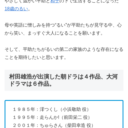
やさしく温かい平助と
和子
の下で生活することになった
18歳のるい
。
母や英語に憎しみを持つ“るい”が平助たちが見守る中、心
から笑い、まっすぐ大人になることを願います。
そして、平助たちがるいの第二の家族のような存在になる
ことを期待したいと思います。
村田雄浩が出演した朝ドラは４作品、大河
ドラマは６作品。
１９８５年：澪つくし（小浜敬助 役）
１９９５年：走らんか!（前田栄二 役）
２００１年：ちゅらさん（柴田幸造 役）