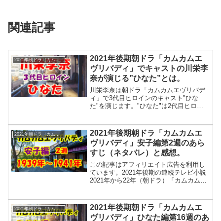
関連記事
2021年後期朝ドラ「カムカムエ
2021年朝ドラ（カムカムエヴリバディ）
ヴリバディ」でキャストの川栄李
奈が演じる”ひなた”とは。
川栄李奈は朝ドラ「カムカムエヴリバデ
ィ」で3代目ヒロインのキャスト"ひな
た"を演じます。"ひなた"は2代目ヒロイ
ン深津絵里が演じるキャスト"るい"の
娘。京都生まれで時代劇に興味を持ち近
くの映画村でアルバイトをする活発な女
2021年後期朝ドラ「カムカムエ
2021年朝ドラ（カムカムエヴリバディ）
性です。
ヴリバディ」安子編第2週のあら
すじ（ネタバレ）と感想。
この記事はアフィリエイト広告を利用し
ています。2021年後期の連続テレビ小説
2021年から22年（朝ドラ）「カムカムエ
ヴリバディ」の安子編第2週のあらすじと
ネタバレを紹介します。2021年後期朝ド
ラ「カムカムエヴリバディ」安子編第2週
2021年後期朝ドラ「カムカムエ
2021年朝ドラ（カムカムエヴリバディ）
のあらすじ。1939年～1941年。⇒2021年
ヴリバディ」ひなた編第16週のあ
朝ドラ「カムカムエヴリバディ」でキャ