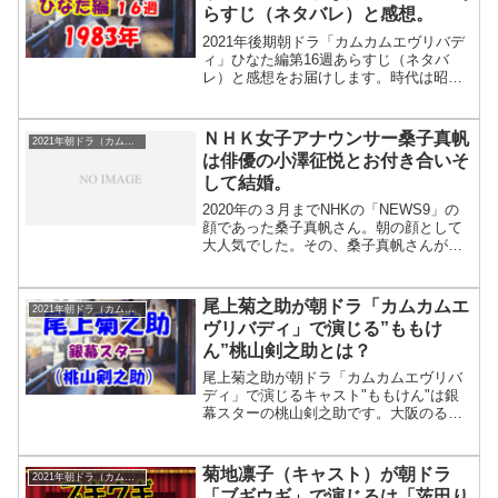
らすじ（ネタバレ）と感想。
ストの上白石萌音が演じる初代ヒロイン
安子とは。2021年後期朝ドラ「カムカム
2021年後期朝ドラ「カムカムエヴリバデ
エヴリ...
ィ」ひなた編第16週あらすじ（ネタバ
レ）と感想をお届けします。時代は昭和
58年（1983年）です。ひなたは１８歳の
高校3年生です。（ひなたは昭和40年、
1965年生まれですね）周りは進路を決め
ＮＨＫ女子アナウンサー桑子真帆
2021年朝ドラ（カムカムエヴリバディ）
て励んでいますが、ひなたは何をやれば
は俳優の小澤征悦とお付き合いそ
良いか全く分かりません。不安に駆られ
して結婚。
た時は決まって映画村に行きます。そし
てそこで「ミス条映コンテスト」のポス
2020年の３月までNHKの「NEWS9」の
ターを見て、コレだ！とひ...
顔であった桑子真帆さん。朝の顔として
大人気でした。その、桑子真帆さんが
数々の女性とお付き合いしてきた世界的
指揮者である小澤征爾の息子の小澤征悦
さんとお付き合いしていることが報道さ
尾上菊之助が朝ドラ「カムカムエ
2021年朝ドラ（カムカムエヴリバディ）
れました。そして、2021年9月に結婚し
ヴリバディ」で演じる”ももけ
たことを小澤征爾さんがTVで報告しまし
ん”桃山剣之助とは？
た。では、NHK女子アナウンサー桑子真
帆のNHKAN歴をご紹介します。ＮＨＫ女
尾上菊之助が朝ドラ「カムカムエヴリバ
子アナウンサー桑子真帆...
ディ」で演じるキャスト"ももけん"は銀
幕スターの桃山剣之助です。大阪のるい
編でジョーと"るい"は、招待券をもらっ
て、映画を見に行くシーンがあります。
その映画は、尾上菊之助が演じる桃山剣
菊地凛子（キャスト）が朝ドラ
2021年朝ドラ（カムカムエヴリバディ）
之助主演の「呪術七変化」です。
「ブギウギ」で演じるは「茨田り