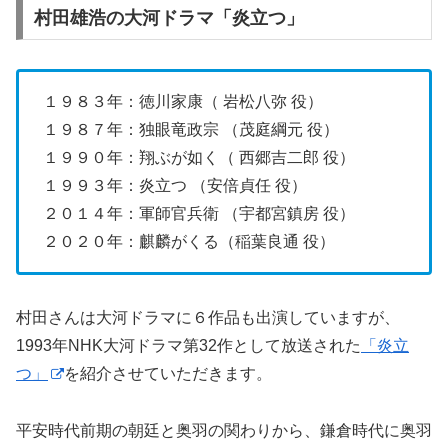
村田雄浩の大河ドラマ「炎立つ」
１９８３年：徳川家康（ 岩松八弥 役）
１９８７年：独眼竜政宗 （茂庭綱元 役）
１９９０年：翔ぶが如く（ 西郷吉二郎 役）
１９９３年：炎立つ （安倍貞任 役）
２０１４年：軍師官兵衛 （宇都宮鎮房 役）
２０２０年：麒麟がくる（稲葉良通 役）
村田さんは大河ドラマに６作品も出演していますが、
1993年NHK大河ドラマ第32作として放送された
「炎立
つ」
を紹介させていただきます。
平安時代前期の朝廷と奥羽の関わりから、鎌倉時代に奥羽