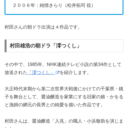
２００６年：純情きらり（松井拓司 役）
村田さんの朝ドラ出演は４作品です。
村田雄浩の朝ドラ「澪つくし」
その中で、1985年、NHK連続テレビ小説の第34作として
放送された
「澪つくし」
を紹介します。
大正時代末期から第二次世界大戦後にかけての千葉県・銚
子を舞台として、醤油醸造を家業にする旧家の娘・かをる
と漁師の網元の長男との純愛を描いた作品です。
村田さんは、醤油醸造「入兆」の職人・小浜敬助を演じま