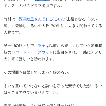
す。久しぶりのドラマ出演ですね。
竹村は、
深津絵里さん演じる”
るい
“
が主役となる「るい
編」に登場し、るいの大阪での生活に大きく関わってくる
人物です。
第一部の終わりで、
安子
は以前から親しくしていた米軍将
校の
ロバート・ローズウッド
に告白をされ、一緒にアメリ
カに来てほしいと誘われます。
その場面を目撃してしまった娘のるい。
るいを置いていけないと誘いを断った安子でしたが、るい
はそこまで見ていませんでした。
安子の帰宅後、るいは額の傷を見せながら