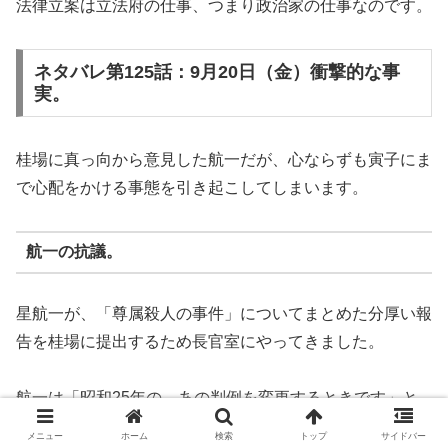
法律立案は立法府の仕事、つまり政治家の仕事なのです。
ネタバレ第125話：9月20日（金）衝撃的な事
実。
桂場に真っ向から意見した航一だが、心ならずも寅子にま
で心配をかける事態を引き起こしてしまいます。
航一の抗議。
星航一が、「尊属殺人の事件」についてまとめた分厚い報
告を桂場に提出するため長官室にやってきました。
航一は「昭和25年の、あの判例を変更するときです」と
桂場に言います。
メニュー
ホーム
検索
トップ
サイドバー