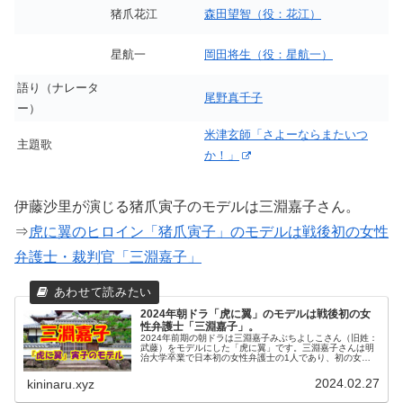
猪爪花江
森田望智（役：花江）
星航一
岡田将生（役：星航一）
語り（ナレータ
尾野真千子
ー）
米津玄師「さよーならまたいつ
主題歌
か！」
伊藤沙里が演じる猪爪寅子のモデルは三淵嘉子さん。
⇒
虎に翼のヒロイン「猪爪寅子」のモデルは戦後初の女性
弁護士・裁判官「三淵嘉子」
2024年朝ドラ「虎に翼」のモデルは戦後初の女
性弁護士「三淵嘉子」。
2024年前期の朝ドラは三淵嘉子みぶちよしこさん（旧姓：
武藤）をモデルにした「虎に翼」です。三淵嘉子さんは明
治大学卒業で日本初の女性弁護士の1人であり、初の女性
判事及び家庭裁判所長です。生まれは、大正3年（1914
年）11月13日で昭和59...
2024.02.27
kininaru.xyz