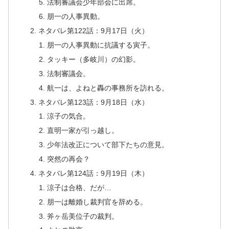
法制審議会少年部会に出席。
朋一の人事異動。
ネタバレ第122話：9月17日（火）
朋一の人事異動に抗議する寅子。
タッキー（多岐川）の幻影。
法制審議会。
航一は、よねと轟の事務所を訪れる。
ネタバレ第123話：9月18日（水）
涼子の気合。
直明一家が引っ越し。
少年法改正について部下たちの意見。
突然の再会？
ネタバレ第124話：9月19日（木）
涼子は合格、だが…
朋一は離婚し裁判官を辞める。
斧ヶ岳美位子の裁判。