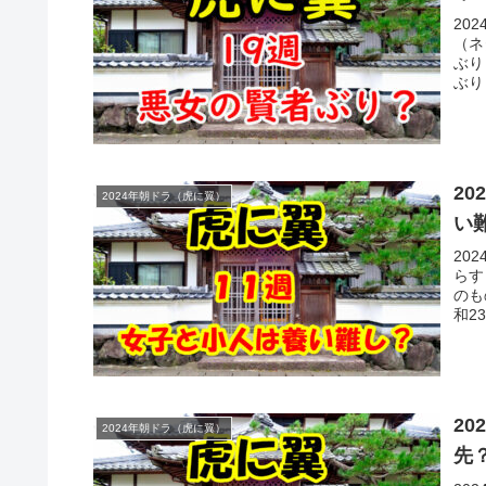
20
（ネ
ぶり
ぶり
2
2024年朝ドラ（虎に翼）
い
20
らす
のも
和2
2
2024年朝ドラ（虎に翼）
先