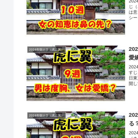
20
じ（
は意
シー
2
2024年朝ドラ（虎に翼）
愛
20
すじ
日東
開し
2
2024年朝ドラ（虎に翼）
る
20