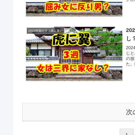
2
2024年朝ドラ（虎に翼）
し
20
じと
の放
た。
次