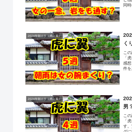
同時
2
2024年朝ドラ（虎に翼）
く
この
「虎
感想
件を
2
2024年朝ドラ（虎に翼）
男
この
「虎
す。
グに