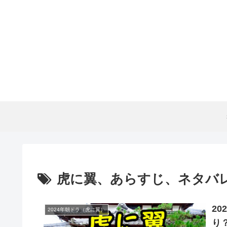
虎に翼、あらすじ、ネタバ
2
2024年朝ドラ（虎に翼）
り