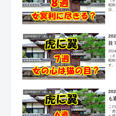
（ネ
昭和
日、
2
2024年朝ドラ（虎に翼）
目
20
（ネ
昭和
す。
2
2024年朝ドラ（虎に翼）
も
この
「虎
と感