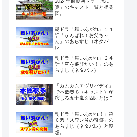
2024年前期朝ドラ「虎に
翼」のキャスト一覧と相関
図。
朝ドラ「舞いあがれ」１４
話「がんばれ！お父ちゃ
ん」のあらすじ（ネタバ
レ）
朝ドラ「舞いあがれ」２４
話「空を飛びたい！」のあ
らすじ（ネタバレ）
「カムカムエヴリバディ」
で本郷奏多（キャスト）が
演じる五十嵐文四郎とは？
朝ドラ「舞いあがれ！」第
６週「スワン号の奇跡」の
あらすじ（ネタバレ）と感
想。