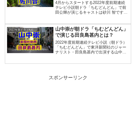
日：９月２２日週タイトル：２４週「ゆ
4月からスタートする2022年度前期連続
し豆腐のセレナーデ」智は歌子に一世一
テレビ小説朝ドラ「ちむどんどん」で前
代のプロ...
田公輝が演じるキャストは砂川 智です。
朝ドラ「ちむどんどん」は、沖縄に生ま
れ育ったヒロイン・比嘉暢子とその家族
の人生を描く物語です。
山中崇が朝ドラ「ちむどんどん」
2022年朝ドラ（ちむどんどん）
で演じる田良島甚内とは？
2022年度前期連続テレビ小説（朝ドラ）
「ちむどんどん」で東洋新聞社のジャー
ナリスト・田良島甚内で出演する山中崇
さんをご紹介します。「ちむどんどん」
は沖縄に生まれ育ったヒロイン・比嘉暢
子とその家族の人生を描く物語です。田
良島甚内はヒロイン・比嘉暢子の幼馴染
である青柳和彦が勤める東洋新聞社の上
スポンサーリンク
司です。