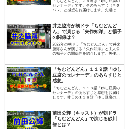
「ちむどんどん」２４週は「ゆし豆腐の
セレナーデ」です。そのあらすじ（ネタ
バレ）と感想をお届けします。先週は⇒
２３週は「にんじんしりしりーは突然
に」でした。賢秀と清恵は千葉の養豚場
で豚の世話で忙しそうです。さて、時は
井之脇海が朝ドラ「ちむどんど
2022年朝ドラ（ちむどんどん）
流れて、１９８４年４月。暢子の店も順
ん」で演じる「矢作知洋」と暢子
調で、子供もすくすく育っていた。しか
の関係は？
し、和彦は仕事に不満があるようです。
いよいよ残り2週となった「ちむどんど
2022年の朝ドラ「ちむどんどん」で井之
ん」です。さて今週はどのような展開に
脇海さんが演じる「矢作知洋」と主人公
なるの...
の暢子との関係性を紹介します。矢作知
洋は主人公の比嘉暢子が働き始めるレス
トラン「アッラ・フォンターナ」の先輩
コックです。
「ちむどんどん」１１９話「ゆし
2022年朝ドラ（ちむどんどん）
豆腐のセレナーデ」のあらすじと
感想。
「ちむどんどん」１１８話「ゆし豆腐の
セレナーデ」のあらすじと感想をお届け
します。昨日の１１８話「ゆし豆腐のセ
レナーデ」では和彦がやんばるの海に智
を呼び出し沖縄相撲をしていました。智
は、その和彦の言葉で勇気をもらったの
前田公輝（キャスト）が朝ドラ
2022年朝ドラ（ちむどんどん）
でしょう。そして決意をするのです。
「ちむどんどん」で演じる砂川
「ちむどんどん」１１９話「ゆし豆腐の
智とは？
セレナーデ」のあらすじと感想。放送