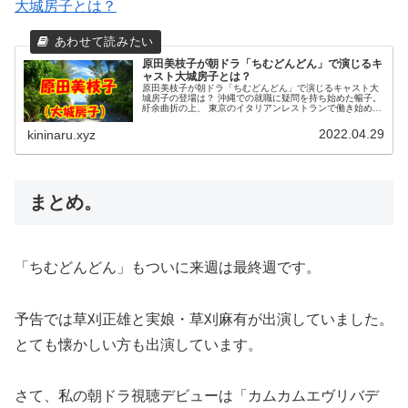
大城房子とは？
原田美枝子が朝ドラ「ちむどんどん」で演じるキ
ャスト大城房子とは？
原田美枝子が朝ドラ「ちむどんどん」で演じるキャスト大
城房子の登場は？ 沖縄での就職に疑問を持ち始めた暢子。
紆余曲折の上、 東京のイタリアンレストランで働き始めま
す。 原田美枝子が演じるキャスト大城房子はそこのオーナ
ーです。
2022.04.29
kininaru.xyz
まとめ。
「ちむどんどん」もついに来週は最終週です。
予告では草刈正雄と実娘・草刈麻有が出演していました。
とても懐かしい方も出演しています。
さて、私の朝ドラ視聴デビューは「カムカムエヴリバデ