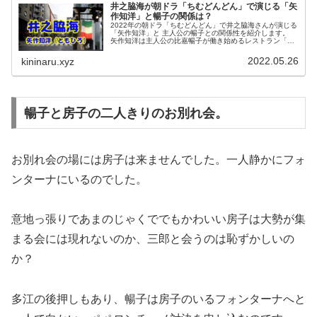
井之脇海が朝ドラ「ちむどんどん」で演じる「矢
作知洋」と暢子の関係は？
2022年の朝ドラ「ちむどんどん」で井之脇海さんが演じる
「矢作知洋」と 主人公の暢子との関係性を紹介します。
矢作知洋は主人公の比嘉暢子が働き始めるレストラン「ア
ッラ・フォンターナ」 の先輩コックです。
2022.05.26
kininaru.xyz
暢子と房子の二人きりのお別れ会。
お別れ会の場には房子は来ませんでした。一人静かにフォ
ンターナにいるのでした。
意地っ張りであまのじゃくででもかわいい房子は大勢が集
まる会には現れないのか、三郎と会うのは恥ずかしいの
か？
多江の後押しもあり、暢子は房子のいるフォンターナへと