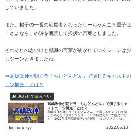
していました。
また、暢子の一番の応援者となったしーちゃんこと重子は
「さよなら」の詩を朗読して挨拶の言葉としました。
それぞれの思い出と感謝の言葉が紡がれていくシーンは少
しジーンときましたね。
⇒
高嶋政伸が朝ドラ「ちむどんどん」で演じるキャストの
二ツ橋光二とは？
高嶋政伸が朝ドラ「ちむどんどん」で演じるキャ
ストの二ツ橋光二とは？
高嶋政伸が朝ドラ「ちむどんどん」で演じるキャストは 暢
子が勤めるイタリアンレストランの料理長の二ツ橋光二で
す。 2022年度前期連続テレビ小説「ちむどんどん」は沖
縄に 生まれ育ったヒロイン・比嘉暢子とその家族の人生を
描く物語です。
2022.05.13
kininaru.xyz