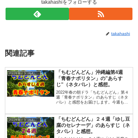
takahashiをフォローする
takahashi
関連記事
「ちむどんどん」沖縄編第4週
2022年朝ドラ（ちむどんどん）
「青春ナポリタン」の”あらす
じ”（ネタバレ）と感想。
2022年春の朝ドラ「ちむどんどん」第４
週「青春ナポリタン」のあらすじ（ネタ
バレ）と感想をお届けします。今週も高
校時代です。陸上部のキャプテン新城正
男を演じる秋元龍太朗さんは１６話で登
場しました。
「ちむどんどん」２４週「ゆし豆
2022年朝ドラ（ちむどんどん）
腐のセレナーデ」のあらすじ（ネ
タバレ）と感想。