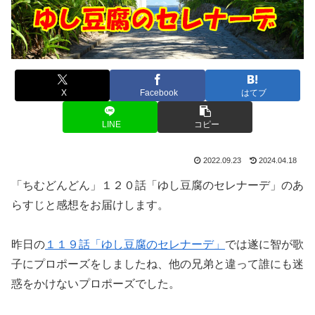
X
Facebook
はてブ
LINE
コピー
2022.09.23
2024.04.18
「ちむどんどん」１２０話「ゆし豆腐のセレナーデ」のあ
らすじと感想をお届けします。
昨日の
１１９話「ゆし豆腐のセレナーデ」
では遂に智が歌
子にプロポーズをしましたね、他の兄弟と違って誰にも迷
惑をかけないプロポーズでした。