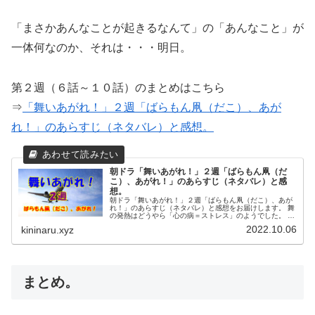
「まさかあんなことが起きるなんて」の「あんなこと」が
一体何なのか、それは・・・明日。
第２週（６話～１０話）のまとめはこちら
⇒
「舞いあがれ！」２週「ばらもん凧（だこ）、あが
れ！」のあらすじ（ネタバレ）と感想。
朝ドラ「舞いあがれ！」２週「ばらもん凧（だ
こ）、あがれ！」のあらすじ（ネタバレ）と感
想。
朝ドラ「舞いあがれ！」２週「ばらもん凧（だこ）、あが
れ！」のあらすじ（ネタバレ）と感想をお届けします。 舞
の発熱はどうやら「心の病＝ストレス」のようでした。 め
ぐみの実家がある五島列島「知嘉島（ちが）」で過ごすこ
2022.10.06
kininaru.xyz
とで 発熱の症状を止めることができるでしょうか？
まとめ。