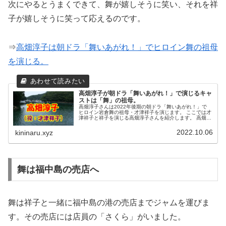
次にやるとうまくできて、舞が嬉しそうに笑い、それを祥
子が嬉しそうに笑って応えるのです。
⇒
高畑淳子は朝ドラ「舞いあがれ！」でヒロイン舞の祖母
を演じる。
高畑淳子が朝ドラ「舞いあがれ！」で演じるキャ
ストは「舞」の祖母。
高畑淳子さんは2022年後期の朝ドラ「舞いあがれ！」で
ヒロイン岩倉舞の祖母・才津祥子を演じます。 ここでは才
津祥子と祥子を演じる高畑淳子さんを紹介します。 高畑淳
子さんは朝ドラ出演は３回目です。
2022.10.06
kininaru.xyz
舞は福中島の売店へ
舞は祥子と一緒に福中島の港の売店までジャムを運びま
す。その売店には店員の「さくら」がいました。