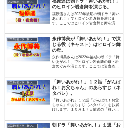
福原遥は朝ドラ「舞いあがれ！」
2022年朝ドラ（舞いあがれ！）
仕事でいっぱいいっぱいになっていまし
のヒロイン岩倉舞を演じる。
たね。「舞いあがれ！」３話「お母ちゃ
んとわたし」のあらすじ（ネタバレ）。
福原遥さんは2022年後期の朝ドラ「舞い
放送日：２０２２年１０月５日（水）憎
あがれ！」でヒロイン岩倉舞を演じま
まれ口ばかりのお兄ちゃんだと思ってい
す。ここではヒロイン岩倉舞と舞を演じ
たら...
る福原遥さんを紹介します。福原遥さん
は朝ドラ初出演で初主演です。
永作博美が「舞いあがれ！」で演
2022年朝ドラ（舞いあがれ！）
じる役（キャスト）はヒロイン舞
の母。
永作博美さんは2022年後期の朝ドラ「舞
いあがれ！」でヒロイン岩倉舞の母・岩
倉めぐみを演じます。ここでは岩倉めぐ
みとめぐみを演じる永作博美さんを紹介
します。永作博美さんは朝ドラ初出演で
す。
「舞いあがれ！」１２話「がんば
2022年朝ドラ（舞いあがれ！）
れ！お父ちゃん」のあらすじ（ネ
タバレ）。
「舞いあがれ」１２話「がんばれ！お父
ちゃん」のあらすじ（ネタバレ）をお届
けします。１０月１７日放送の「舞いあ
がれ」１１話「がんばれ！お父ちゃん」
では、舞が東大阪に帰宅した夕飯は父と
兄が作ったカレーライスでした。家族４
朝ドラ「舞いあがれ！」１週「お
2022年朝ドラ（舞いあがれ！）
人が支度した夕食の時間を楽しく過ごし