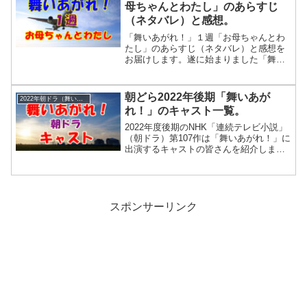
母ちゃんとわたし」のあらすじ
ていました。「舞いあがれ！」１２話
（ネタバレ）と感想。
「がんばれ！お父ちゃん」のあらすじ
（ネタバレ）。放送：１０月１８日
「舞いあがれ！」１週「お母ちゃんとわ
（火）ある晩、舞が部屋にいると、浩太
たし」のあらすじ（ネタバレ）と感想を
が入ってきま...
お届けします。遂に始まりました「舞い
あがれ！」ヒロイン「岩倉舞」を福原 遥
さんが演じます。物語の時代は、1990年
代から現代です。
朝どら2022年後期「舞いあが
2022年朝ドラ（舞いあがれ！）
れ！」のキャスト一覧。
2022年度後期のNHK「連続テレビ小説」
（朝ドラ）第107作は「舞いあがれ！」に
出演するキャストの皆さんを紹介しま
す。「舞いあがれ！」の舞台は、ものづ
くりの町・東大阪と自然豊かな長崎の五
島列島です。1990年代から現代を生き
る"ヒロイン岩倉舞"の成長と奮闘を描い
ています。舞いは、ものづくりの町「東
スポンサーリンク
大阪」で暮らしています。町工場を営む
父の浩太と母のめぐみ、そして兄の悠人
との４人暮らしです。舞は引っ...