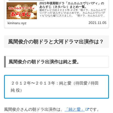
2021年後期朝ドラ「カムカムエヴリバディ」の
あらすじ（ネタバレ）まとめ一覧。
連続テレビ小説２０２１年-２２年「朝ドラ」カムカムエヴ
リバディの"あらすじ"のまとめです。 カムカムエヴリバデ
ィも"ひなた編"に入りました。 「朝ドラ」カムカムエヴリ
バディは１００年の物語で、２０２１年１１月から始まり
ました。 ドラマのテーマは英語で「ラジオ英語講座」で
2021.11.05
kininaru.xyz
す。
風間俊介の朝ドラと大河ドラマ出演作は？
風間俊介の朝ドラ出演作は純と愛。
２０１２年〜２０１３年：純と愛（待田愛 / 待田
純 役）
風間俊介さんの朝ドラ出演作は、
「純と愛」
です。