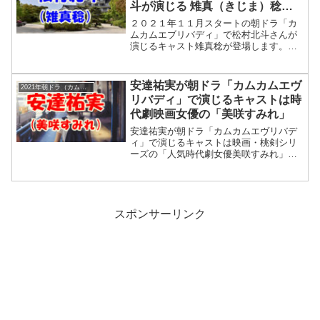
斗が演じる 雉真（きじま）稔と
は？
２０２１年１１月スタートの朝ドラ「カ
ムカムエブリバディ」で松村北斗さんが
演じるキャスト雉真稔が登場します。岡
山編のキーマンですね。主人公の安子と
稔の出会いは、安子の実家の和菓子屋
「たちばな」に稔が客として訪れたのが
安達祐実が朝ドラ「カムカムエヴ
2021年朝ドラ（カムカムエヴリバディ）
はじまりです。
リバディ」で演じるキャストは時
代劇映画女優の「美咲すみれ」
安達祐実が朝ドラ「カムカムエヴリバデ
ィ」で演じるキャストは映画・桃剣シリ
ーズの「人気時代劇女優美咲すみれ」安
達祐実が演じる「美咲すみれ」は"ひなた
編"で登場、一代目桃山剣之助の「呪術七
変化」に"娘役"として出ていました。る
い編でジョーとるいがデートで見た映画
です。それから何年たったのでしょ
スポンサーリンク
う？ 20年は経ってますね。