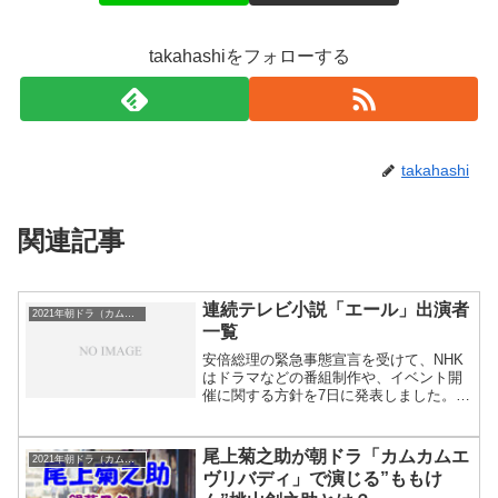
takahashiをフォローする
takahashi
関連記事
連続テレビ小説「エール」出演者
2021年朝ドラ（カムカムエヴリバディ）
一覧
安倍総理の緊急事態宣言を受けて、NHK
はドラマなどの番組制作や、イベント開
催に関する方針を7日に発表しました。連
続テレビ小説「エール」の収録休止期間
延長などを決定しました。どの回まで収
録できているか分かりませんが、打ち切
尾上菊之助が朝ドラ「カムカムエ
2021年朝ドラ（カムカムエヴリバディ）
りもあり今後に関しては不透明です。３
ヴリバディ」で演じる”ももけ
月３０日の初回平均視聴率は２１・２％