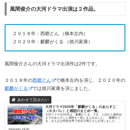
風間俊介の大河ドラマ出演は２作品。
２０１８年：西郷どん （橋本左内）
２０２０年：麒麟がくる （徳川家康）
風間俊介さんの大河ドラマ出演作は2作です。
２０１８年の
西郷どん
で橋本左内を演じ、２０２０年の
麒麟がくる
では徳川家康を演じました。
大河ドラマ2020年「麒麟がくる」のあらすじ
（ネタバレ）と感想のまとめ一覧。
大河ドラマ2020年は「麒麟がくる」です。１話から最終話
までのあらすじと感想を一覧にまとめました。「麒麟がく
る」主人公は明智光秀で長谷川博己さんが演じました。暴
走する信長を作り上げたのは光秀でした。それは43話の帰
蝶さんのセリフで解りますよ...
taigatv.club