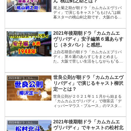
ん”桃山剣之助とは？
でした。福島地区では３５・９％と高い
視聴率でした。連続テレビ小説「エー
尾上菊之助が朝ドラ「カムカムエヴリバ
ル」は102作目です。福島県が生んだ昭...
ディ」で演じるキャスト"ももけん"は銀
幕スターの桃山剣之助です。大阪のるい
編でジョーと"るい"は、招待券をもらっ
て、映画を見に行くシーンがあります。
その映画は、尾上菊之助が演じる桃山剣
2021年後期朝ドラ「カムカムエ
2021年朝ドラ（カムカムエヴリバディ）
之助主演の「呪術七変化」です。
ヴリバディ」安子編第６週あらす
じ（ネタバレ）と感想。
上白石萌音の朝ドラ「カムカムエブリバ
ディ」第６週のあらすじをまとめまし
た。大阪で苦しい生活をしながらも“る
い”を育てることで一生懸命に生きる安
子。ある日、おはぎの配達中に安子と“る
い”は交通事故の災難に。安子は左腕を骨
世良公則が朝ドラ「カムカムエヴ
2021年朝ドラ（カムカムエヴリバディ）
折し、娘のるいは額に一生残る傷ができ
リバディ」で演じるキャスト柳沢
てしまいます。
定一とは？
世良公則が２０２１年１１月から始まる
「カムカムエヴリバディ」で喫茶店「デ
ィッパーマウス・ブルース」のマスタ
ー・キャスト柳沢定一を演じます。そし
て「ひなた編」の２０週で定一の息子・
健一でも登場します。どんな喫茶店のマ
2021年後期朝ドラ「カムカムエ
2021年朝ドラ（カムカムエヴリバディ）
スターなんでしょうか？
ヴリバディ」でキャストの松村北