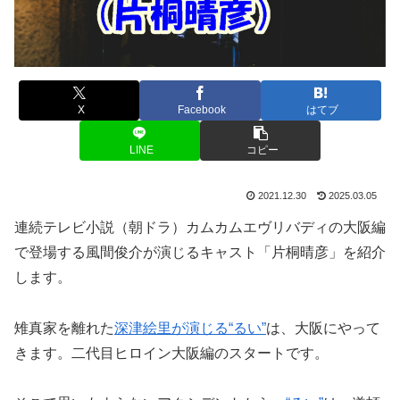
X
Facebook
はてブ
LINE
コピー
2021.12.30
2025.03.05
連続テレビ小説（朝ドラ）カムカムエヴリバディの大阪編
で登場する風間俊介が演じるキャスト「片桐晴彦」を紹介
します。
雉真家を離れた
深津絵里が演じる“るい”
は、大阪にやって
きます。二代目ヒロイン大阪編のスタートです。