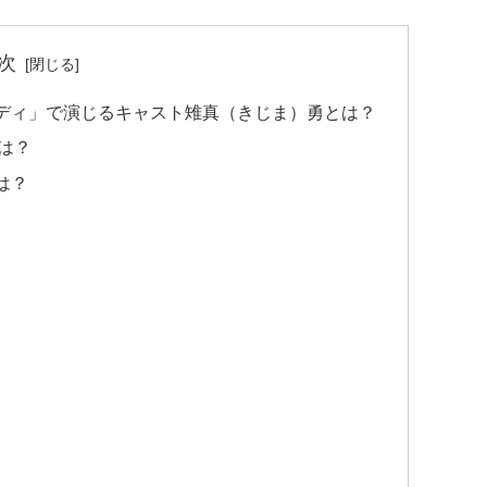
次
ディ」で演じるキャスト雉真（きじま）勇とは？
は？
は？