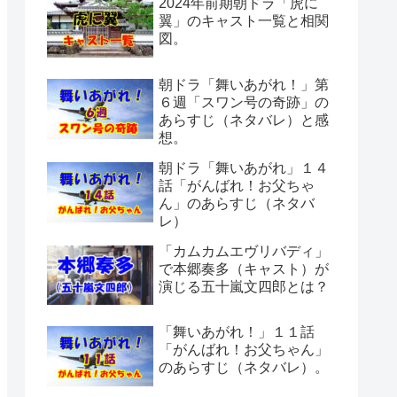
2024年前期朝ドラ「虎に
翼」のキャスト一覧と相関
図。
朝ドラ「舞いあがれ！」第
６週「スワン号の奇跡」の
あらすじ（ネタバレ）と感
想。
朝ドラ「舞いあがれ」１４
話「がんばれ！お父ちゃ
ん」のあらすじ（ネタバ
レ）
「カムカムエヴリバディ」
で本郷奏多（キャスト）が
演じる五十嵐文四郎とは？
「舞いあがれ！」１１話
「がんばれ！お父ちゃん」
のあらすじ（ネタバレ）。