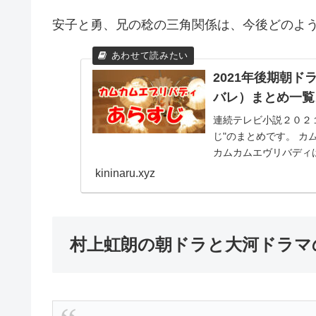
安子と勇、兄の稔の三角関係は、今後どのよ
2021年後期朝
バレ）まとめ一覧
連続テレビ小説２０２
じ"のまとめです。 カ
カムカムエヴリバディ
た。 ドラマのテーマ
kininaru.xyz
村上虹朗の朝ドラと大河ドラマ